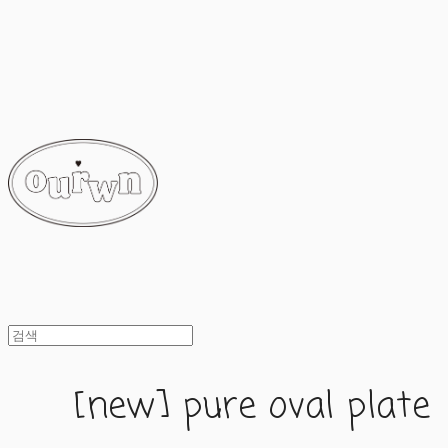
ourwn
[new] pure oval plate