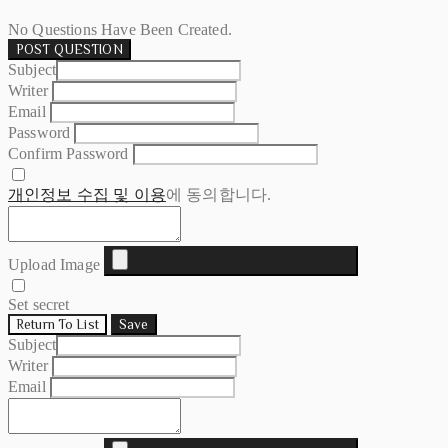
No Questions Have Been Created.
POST QUESTION
Subject
Writer
Email
Password
Confirm Password
개인정보 수집 및 이용
에 동의합니다.
Upload Image
Set secret
Return To List
Save
Subject
Writer
Email