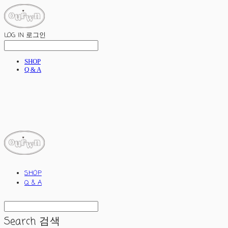
LOG IN
로그인
SHOP
Q & A
ourwn
SHOP
Q & A
Search
검색