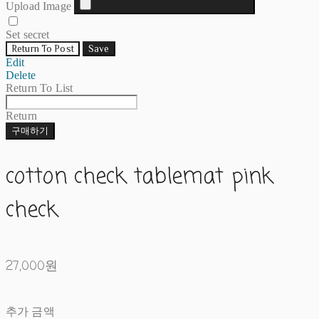
Upload Image
Set secret
Return To Post
Save
Edit
Delete
Return To List
Return
구매하기
cotton check tablemat pink
check
27,000원
추가 금액