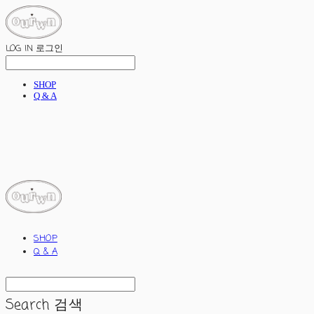
LOG IN
로그인
SHOP
Q & A
ourwn
SHOP
Q & A
Search
검색