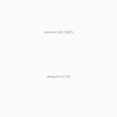
mini bowl (4개 1세트)
mixing bowl (1개)