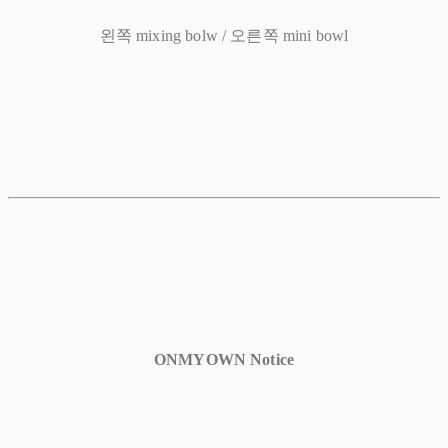
왼쪽 mixing bolw / 오른쪽 mini bowl
ONMYOWN Notice