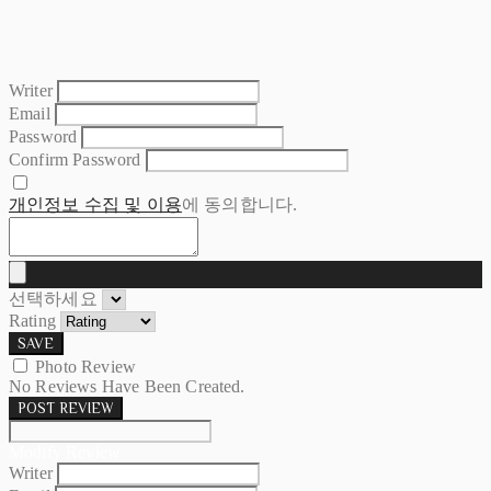
Writer
Email
Password
Confirm Password
개인정보 수집 및 이용
에 동의합니다.
선택하세요
Rating
SAVE
Photo Review
No Reviews Have Been Created.
POST REVIEW
Modify Review
Writer