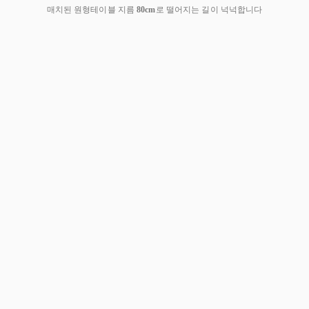
매치된 원형테이블 지름
80cm
로 떨어지는 길이 넉넉합니다