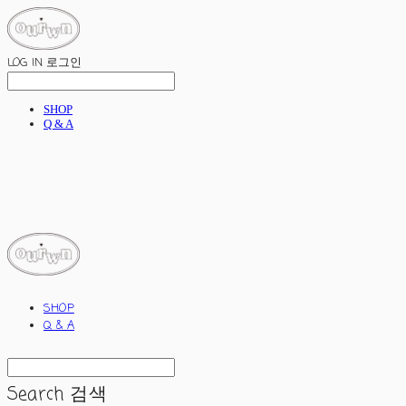
LOG IN
로그인
SHOP
Q & A
ourwn
SHOP
Q & A
Search
검색