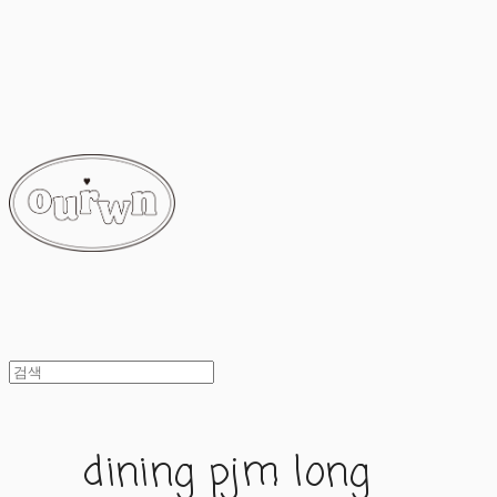
ourwn
dining pjm long