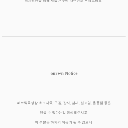
직사광선을 피해 서늘한 곳에 자연건조 부탁드려요
ourwn Notice
패브릭특성상 초크자국, 구김, 잡사, 냄새, 실꼬임, 올풀림 등은
있을 수 있다는걸 명심해주시고
이 부분은 하자의 이유가 될 수 없으니