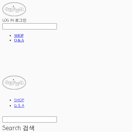
LOG IN
로그인
SHOP
Q & A
ourwn
SHOP
Q & A
Search
검색