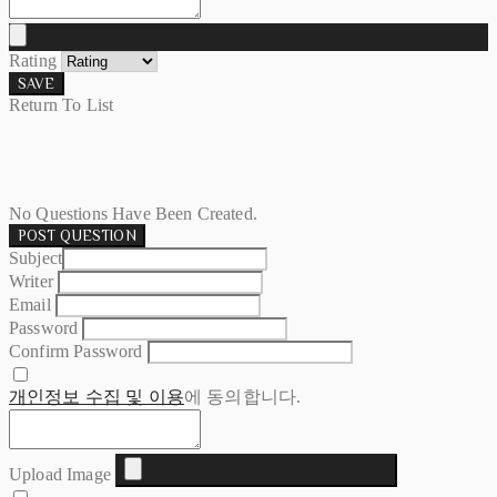
Rating
SAVE
Return To List
No Questions Have Been Created.
POST QUESTION
Subject
Writer
Email
Password
Confirm Password
개인정보 수집 및 이용
에 동의합니다.
Upload Image