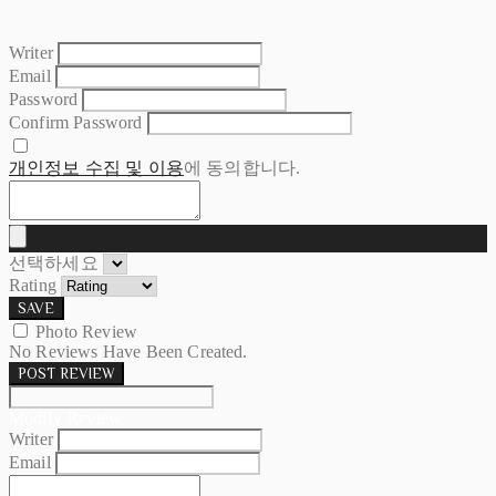
Writer
Email
Password
Confirm Password
개인정보 수집 및 이용
에 동의합니다.
선택하세요
Rating
SAVE
Photo Review
No Reviews Have Been Created.
POST REVIEW
Modify Review
Writer
Email