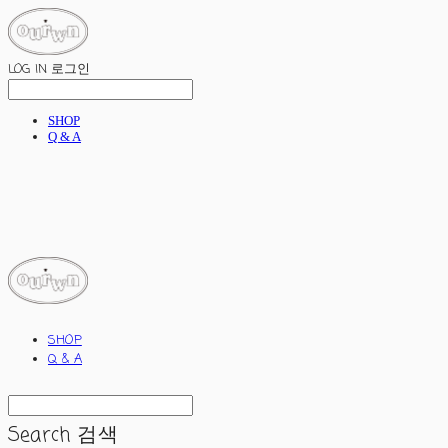
LOG IN
로그인
SHOP
Q & A
ourwn
SHOP
Q & A
Search
검색