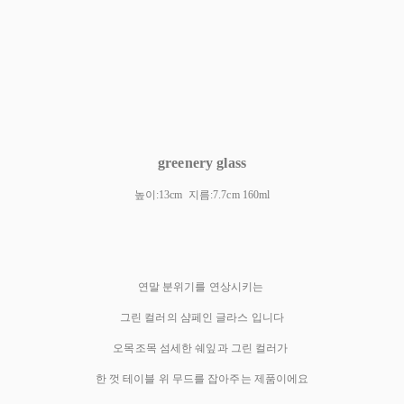
greenery glass
높이:13cm 지름:7.7cm 160ml
연말 분위기를 연상시키는
그린 컬러의 샴페인 글라스 입니다
오목조목 섬세한 쉐잎과 그린 컬러가
한 껏 테이블 위 무드를 잡아주는 제품이에요