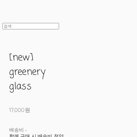
[new]
greenery
glass
17,000원
배송비
-
함께 구매 시 배송비 절약