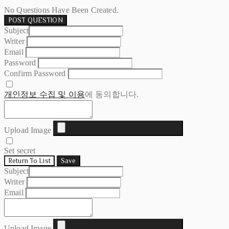
No Questions Have Been Created.
POST QUESTION
Subject
Writer
Email
Password
Confirm Password
개인정보 수집 및 이용
에 동의합니다.
Upload Image
Set secret
Return To List
Save
Subject
Writer
Email
Upload Image