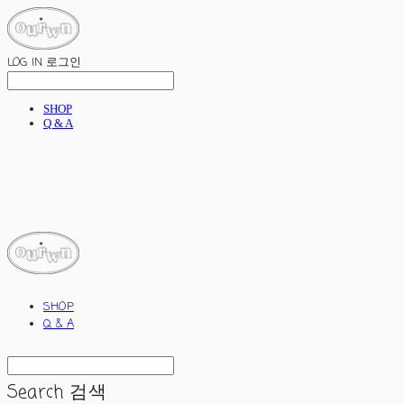
LOG IN
로그인
SHOP
Q & A
ourwn
SHOP
Q & A
Search
검색