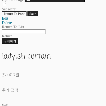
Set secret
Return To Post
Save
Edit
Delete
Return To List
Return
구매하기
ladyish curtain
37,000원
추가 금액
size