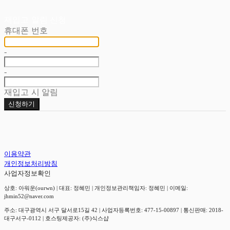
재입고 알림 신청
휴대폰 번호
-
-
재입고 시 알림
신청하기
이용약관
개인정보처리방침
사업자정보확인
상호: 아워운(ourwn) | 대표: 정혜민 | 개인정보관리책임자: 정혜민 | 이메일:
jhmin52@naver.com
주소: 대구광역시 서구 달서로15길 42 | 사업자등록번호:
477-15-00897
| 통신판매:
2018-
대구서구-0112
| 호스팅제공자: (주)식스샵