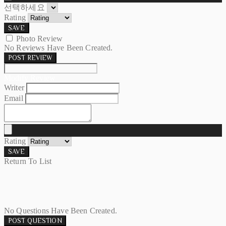
선택하세요
Rating
SAVE
Photo Review
No Reviews Have Been Created.
POST REVIEW
Modify Review
Writer
Email
Rating
SAVE
Return To List
No Questions Have Been Created.
POST QUESTION