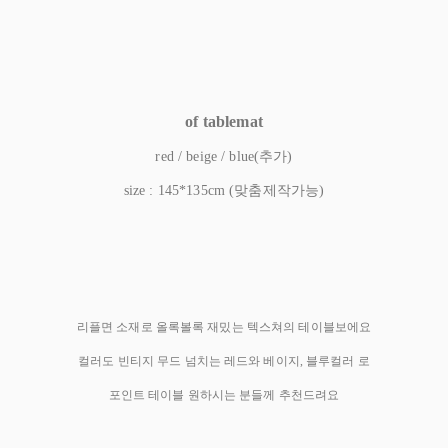
of tablemat
red / beige / blue(추가)
size : 145*135cm (맞춤제작가능)
리플면 소재로 올록볼록 재밌는 텍스쳐의 테이블보에요
컬러도 빈티지 무드 넘치는 레드와 베이지, 블루컬러 로
포인트 테이블 원하시는 분들께 추천드려요