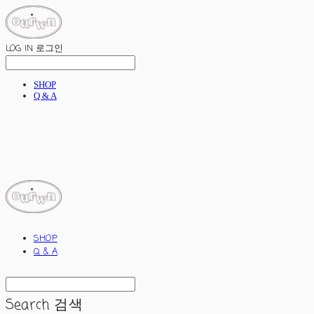
LOG IN
로그인
SHOP
Q & A
ourwn
SHOP
Q & A
Search
검색