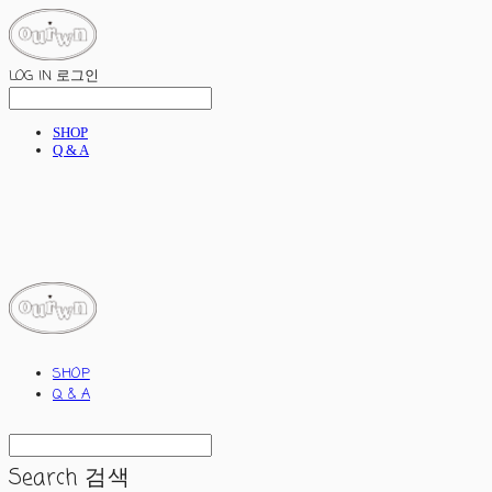
LOG IN
로그인
SHOP
Q & A
ourwn
SHOP
Q & A
Search
검색