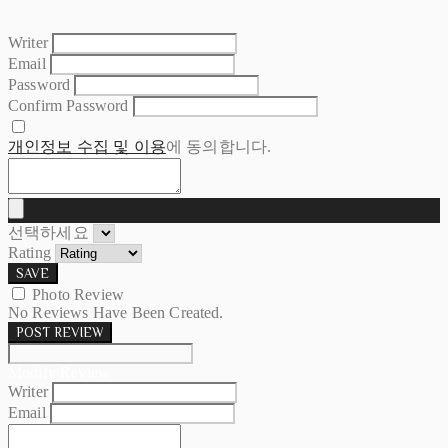
Writer
Email
Password
Confirm Password
개인정보 수집 및 이용
에 동의합니다.
선택하세요
Rating
SAVE
Photo Review
No Reviews Have Been Created.
POST REVIEW
Modify Review
Writer
Email