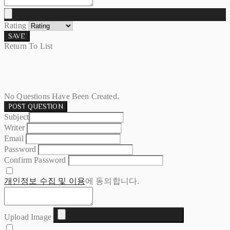
Rating
SAVE
Return To List
No Questions Have Been Created.
POST QUESTION
Subject
Writer
Email
Password
Confirm Password
개인정보 수집 및 이용
에 동의합니다.
Upload Image