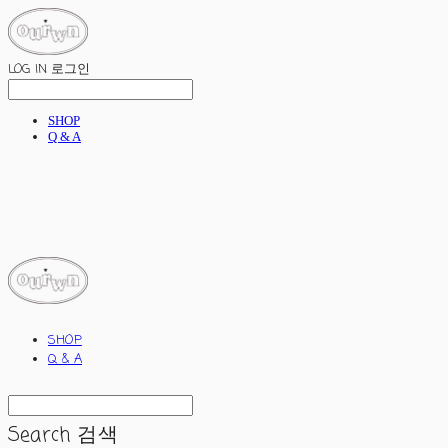
LOG IN
로그인
SHOP
Q & A
ourwn
SHOP
Q & A
Search
검색