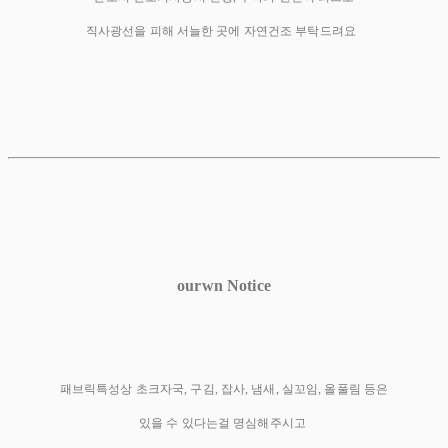
직사광선을 피해 서늘한 곳에 자연건조 부탁드려요
ourwn Notice
패브릭특성상 초크자국, 구김, 잡사, 냄새, 실꼬임, 올풀림 등은
있을 수 있다는걸 명심해주시고