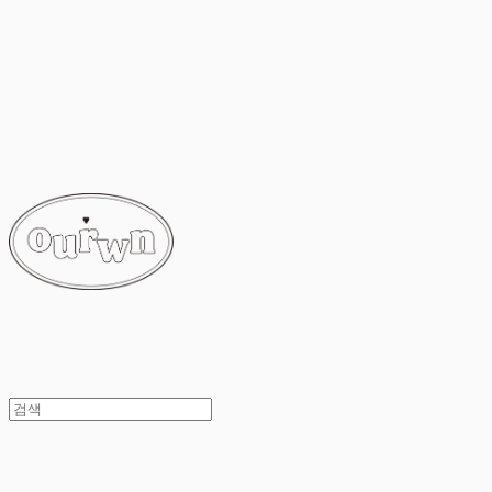
ourwn