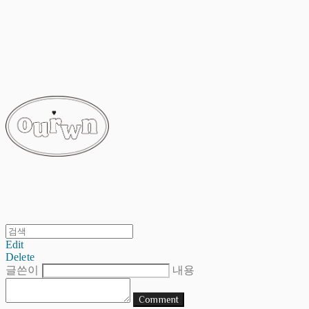
ourwn
Edit
Delete
글쓴이
내용
Comment