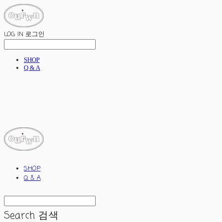
LOG IN
로그인
SHOP
Q & A
ourwn
SHOP
Q & A
Search
검색