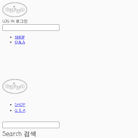
LOG IN
로그인
SHOP
Q & A
ourwn
SHOP
Q & A
Search
검색