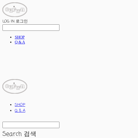
LOG IN
로그인
SHOP
Q & A
ourwn
SHOP
Q & A
Search
검색