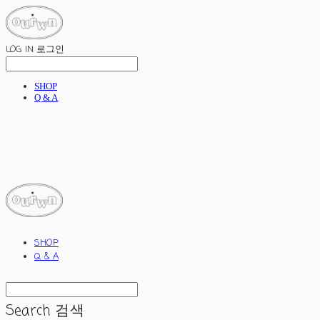
LOG IN
로그인
SHOP
Q & A
ourwn
SHOP
Q & A
Search
검색