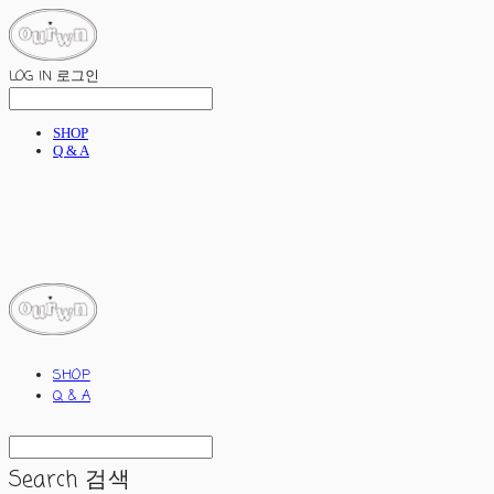
LOG IN
로그인
SHOP
Q & A
ourwn
SHOP
Q & A
Search
검색