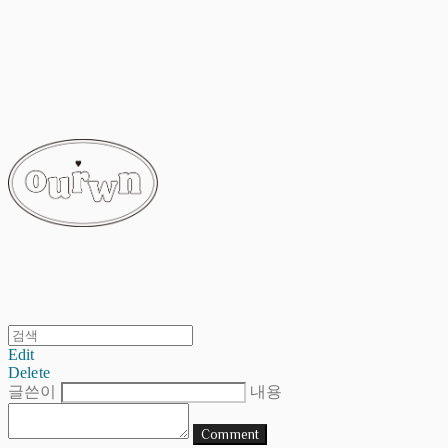
ourwn
Edit
Delete
글쓴이
내용
Comment