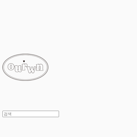
ourwn