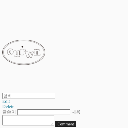
ourwn
Edit
Delete
글쓴이
내용
Comment