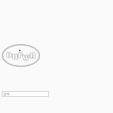
ourwn