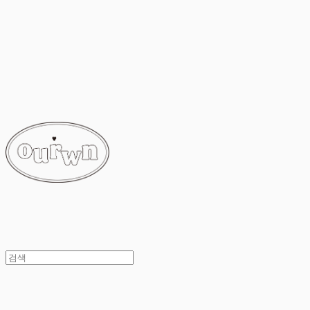
ourwn