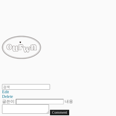
ourwn
Edit
Delete
글쓴이
내용
Comment