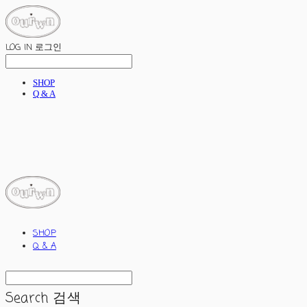
LOG IN
로그인
SHOP
Q & A
ourwn
SHOP
Q & A
Search
검색