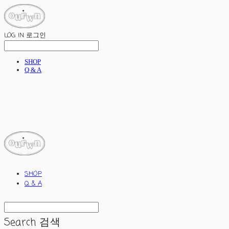
LOG IN
로그인
SHOP
Q & A
ourwn
SHOP
Q & A
Search
검색