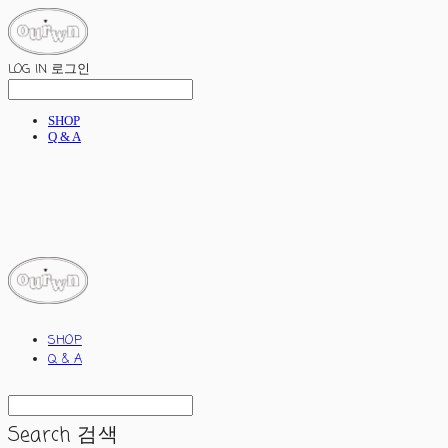
LOG IN
로그인
SHOP
Q & A
ourwn
SHOP
Q & A
Search
검색