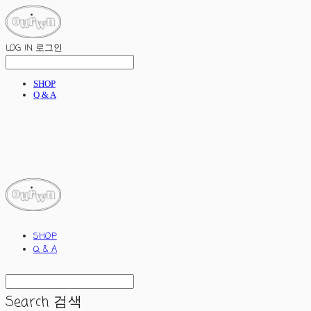
LOG IN
로그인
SHOP
Q & A
ourwn
SHOP
Q & A
Search
검색