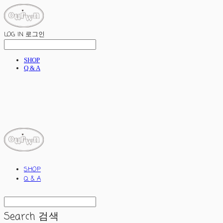
LOG IN
로그인
SHOP
Q & A
ourwn
SHOP
Q & A
Search
검색