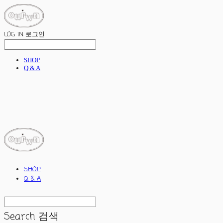
LOG IN
로그인
SHOP
Q & A
ourwn
SHOP
Q & A
Search
검색