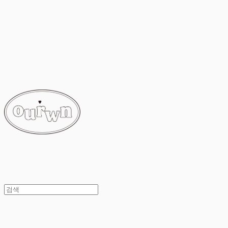
ourwn