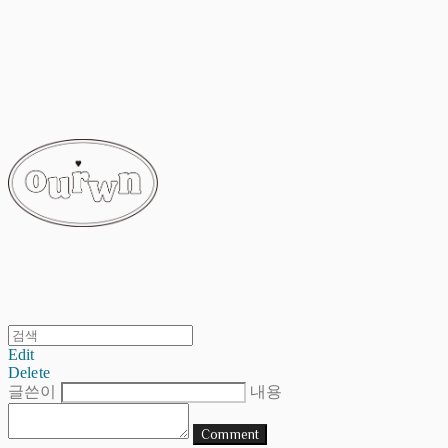
ourwn
Edit
Delete
글쓴이
내용
Comment